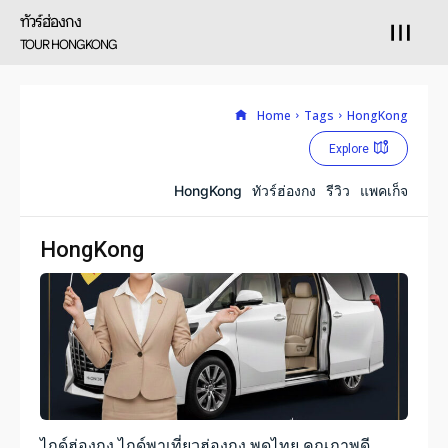
ทัวร์ฮ่องกง
TOUR HONGKONG
Search
Home
Tags
HongKong
Search
ทัวร์ฮ่องกง
Explore
HongKong
ทัวร์ฮ่องกง
รีวิว
แพคเก็จ
โดยบริษัทเบสเฟรนด์ ฮอลิเดย์
HongKong
หน้าแรก
ทัวร์ฮ่องกง
แพคเก็จส่วนตัว
ทัวร์ต่างประเทศ
ไกด์ฮ่องกง ไกด์พาเที่ยวฮ่องกง พูดไทย คุณภาพดี